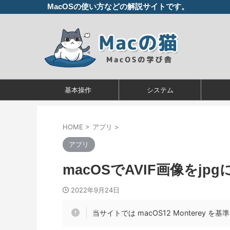
MacOSの使い方などの解説サイトです。
基本操作
システム
HOME
>
アプリ
>
アプリ
macOSでAVIF画像をjp
2022年9月24日
当サイトでは macOS12 Monterey