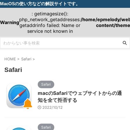
MacOSの使い方などの解説サイトです。
: getimagesize():
php_network_getaddresses:
/home/epmelody/webm
Warning
getaddrinfo failed: Name or
content/theme
service not known in
HOME
>
Safari
>
Safari
Safari
macのSafariでウェブサイトからの通
知を全て拒否する
2022/10/12
Safari