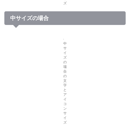
ズ
中サイズの場合
中
サ
イ
ズ
の
場
合
の
文
字
と
ア
イ
コ
ン
サ
イ
ズ