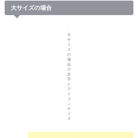
大サイズの場合
大
サ
イ
ズ
の
場
合
の
文
字
と
ア
イ
コ
ン
サ
イ
ズ