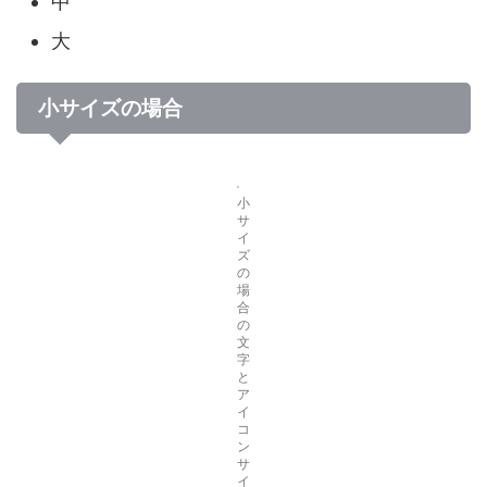
中
大
小サイズの場合
小
サ
イ
ズ
の
場
合
の
文
字
と
ア
イ
コ
ン
サ
イ